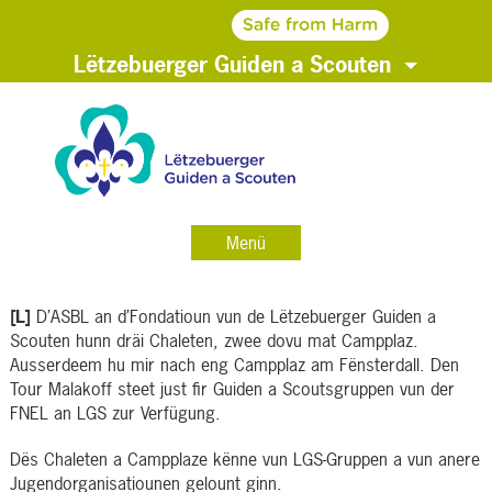
Lëtzebuerger Guiden a Scouten
Menü
[L]
D’ASBL an d’Fondatioun vun de Lëtzebuerger Guiden a
Scouten hunn dräi Chaleten, zwee dovu mat Campplaz.
Ausserdeem hu mir nach eng Campplaz am Fënsterdall. Den
Tour Malakoff steet just fir Guiden a Scoutsgruppen vun der
FNEL an LGS zur Verfügung.
Dës Chaleten a Campplaze kënne vun LGS-Gruppen a vun anere
Jugendorganisatiounen gelount ginn.