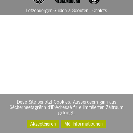
Lëtzebuerger Guiden a Scouten - Chalets
Dëse Site benotzt Cookies. Ausserdeem ginn aus
Sécherheetsgrënn d'IP-Adressë fir e limitéierten Zäitraum
geloggt.
Akzeptéieren
Méi Informatiounen